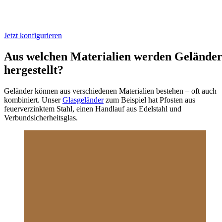
Feuerverzinkung, Pulverbeschichtung oder Duplex-System – welcher
Schutz passt zu deinem Projekt?
Jetzt konfigurieren
Aus welchen Materialien werden Gelände
hergestellt?
Geländer können aus verschiedenen Materialien bestehen – oft auch
kombiniert. Unser
Glasgeländer
zum Beispiel hat Pfosten aus
feuerverzinktem Stahl, einen Handlauf aus Edelstahl und
Verbundsicherheitsglas.