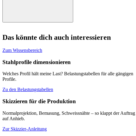
Eine Feuerverzinkung hält je nach Umgebung 20 bis 50 Jahre. In
aggressiver Atmosphäre (Meeresnähe, Industriegebiet) etwas weniger,
Das könnte dich auch interessieren
in ländlicher Umgebung deutlich länger.
Zum Wissensbereich
Stahlprofile dimensionieren
Welches Profil hält meine Last? Belastungstabellen für alle gängigen
Profile.
Zu den Belastungstabellen
Skizzieren für die Produktion
Normalprojektion, Bemasung, Schweissnähte – so klappt der Auftrag
auf Anhieb.
Zur Skizzier-Anleitung