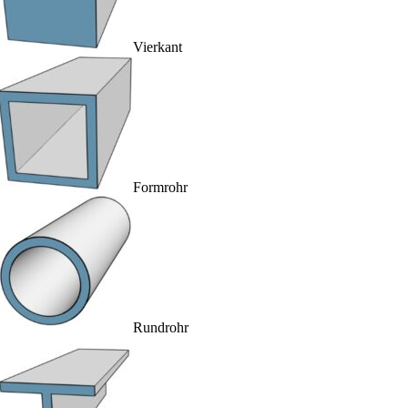
Vierkant
Formrohr
Rundrohr