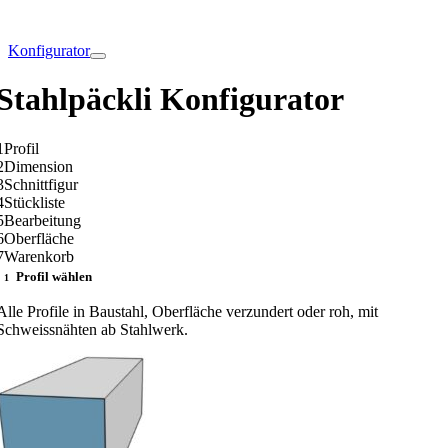
Konfigurator
Stahlpäckli Konfigurator
1
Profil
2
Dimension
3
Schnittfigur
4
Stückliste
5
Bearbeitung
6
Oberfläche
7
Warenkorb
Profil wählen
1
Alle Profile in Baustahl, Oberfläche verzundert oder roh, mit
Schweissnähten ab Stahlwerk.