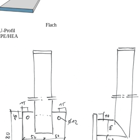
Flach
U-Profil
IPE/HEA