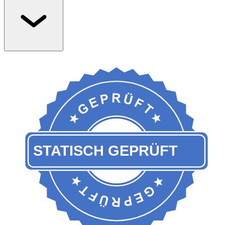
Massive Befestigung mit 6Stk. 10x140er Holzschrauben in Edelstahl 
damit hält der Pfosten zuverlässig. Gleichzeitig mit Abstand, damit ei
Spenglerblech oder ein Überstand Platz hat.