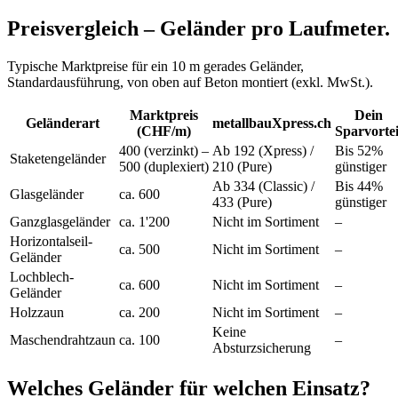
Preisvergleich – Geländer pro Laufmeter.
Typische Marktpreise für ein 10 m gerades Geländer,
Standardausführung, von oben auf Beton montiert (exkl. MwSt.).
Marktpreis
Dein
Geländerart
metallbauXpress.ch
(CHF/m)
Sparvortei
400 (verzinkt) –
Ab 192 (Xpress) /
Bis 52%
Staketengeländer
500 (duplexiert)
210 (Pure)
günstiger
Ab 334 (Classic) /
Bis 44%
Glasgeländer
ca. 600
433 (Pure)
günstiger
Ganzglasgeländer
ca. 1'200
Nicht im Sortiment
–
Horizontalseil-
ca. 500
Nicht im Sortiment
–
Geländer
Lochblech-
ca. 600
Nicht im Sortiment
–
Geländer
Holzzaun
ca. 200
Nicht im Sortiment
–
Keine
Maschendrahtzaun
ca. 100
–
Absturzsicherung
Welches Geländer für welchen Einsatz?