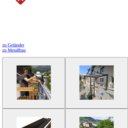
DEIN ONLINE METALLBAUER AUS
DER
SCHWEIZ
Metallbauprodukte für Macher – heute bestellen. Vom Stahlzuschnitt
auf Mass bis zum Geländerbausatz.
zu Geländer
zu Metallbau